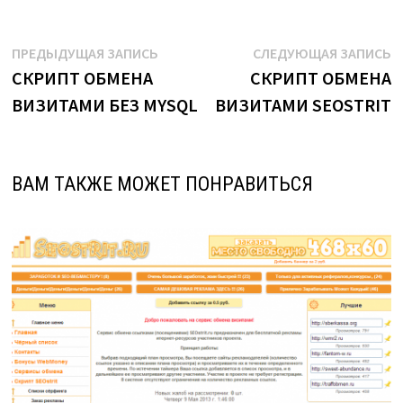
Навигация
Предыдущая
С
ПРЕДЫДУЩАЯ ЗАПИСЬ
СЛЕДУЮЩАЯ ЗАПИСЬ
запись:
з
СКРИПТ ОБМЕНА
СКРИПТ ОБМЕНА
по
ВИЗИТАМИ БЕЗ MYSQL
ВИЗИТАМИ SEOSTRIT
записям
ВАМ ТАКЖЕ МОЖЕТ ПОНРАВИТЬСЯ