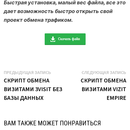
Быстрая установка, малый вес файла, все это
дает возможность быстро открыть свой
проект обмена трафиком.
Навигация
Предыдущая
С
ПРЕДЫДУЩАЯ ЗАПИСЬ
СЛЕДУЮЩАЯ ЗАПИСЬ
запись:
з
СКРИПТ ОБМЕНА
СКРИПТ ОБМЕНА
по
ВИЗИТАМИ 3VISIT БЕЗ
ВИЗИТАМИ VIZIT
записям
БАЗЫ ДАННЫХ
EMPIRE
ВАМ ТАКЖЕ МОЖЕТ ПОНРАВИТЬСЯ