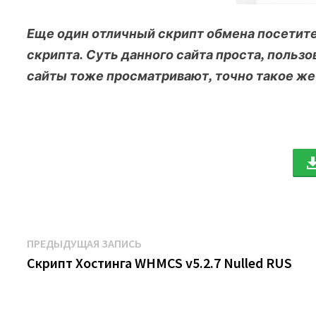
Еще один отличный скрипт обмена посетит
скрипта. Суть данного сайта проста, польз
сайты тоже просматривают, точно такое же
Навигация
Предыдущая
ПРЕДЫДУЩАЯ ЗАПИСЬ
запись:
Скрипт Хостинга WHMCS v5.2.7 Nulled RUS
по
записям