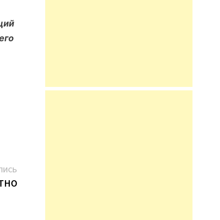
ций
его
Следующая
ПИСЬ
запись:
ТНО