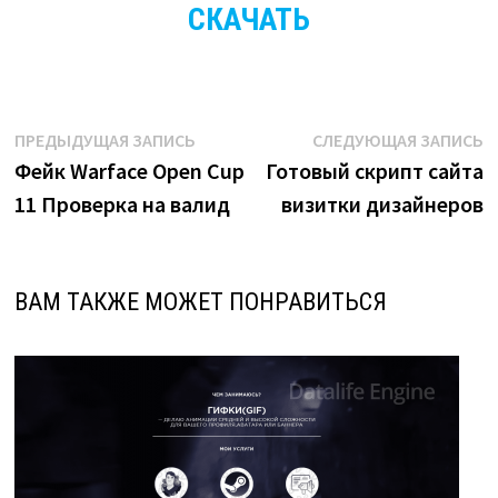
СКАЧАТЬ
Навигация
Предыдущая
С
ПРЕДЫДУЩАЯ ЗАПИСЬ
СЛЕДУЮЩАЯ ЗАПИСЬ
запись:
з
Фейк Warface Open Cup
Готовый скрипт сайта
по
11 Проверка на валид
визитки дизайнеров
записям
ВАМ ТАКЖЕ МОЖЕТ ПОНРАВИТЬСЯ